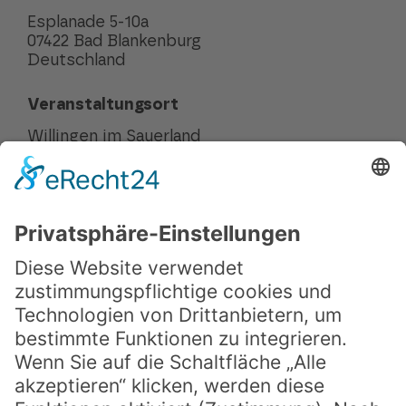
Esplanade 5-10a
07422 Bad Blankenburg
Deutschland
Veranstaltungsort
Willingen im Sauerland
Kontakt
Mitarbeit bei SPRING
FAQ
Presse
Downloads
Teilnahmebedingungen