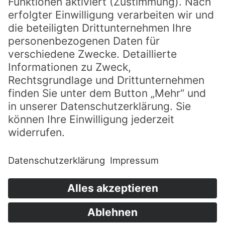
Du möchtest immer auf dem Laufenden
bleiben?
Abonniere unseren Newsletter um nichts
mehr zu verpassen.
Jetzt abonnieren
Für SPRING anmelden und mit dabei sein!
Erlebe das christliche Festival vom 29. März
-3. April 2027 in Willingen (Upland)
gemeinsam mit 3000 begeisterten
Teilnehmern.
Anmelden