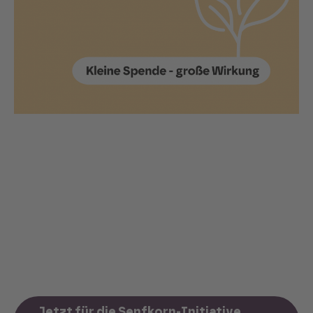
Senfkorn-Initiative
Über den Sozialfonds der Senfkorn-Initiative
unterstützen wir Menschen mit geringem
Einkommen. Wir ermöglichen ihnen, am
SPRING-Festival teilzunehmen und Teil der
SPRING-Gemeinschaft zu sein. Die
Spendengelder für dieses Projekt fließen in
den Sozialfonds der Senfkorn-Initiative ein.
Jetzt für die Senfkorn-Initiative