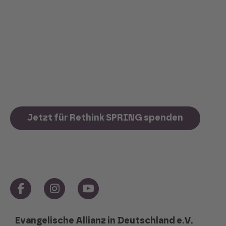
Festival-Formats.
Dazu gehören unter anderem die
Neustrukturierung des Programms, die
Investition in zeitgemäße Eventtechnik, die
Umsetzung des neuen Markenauftritts, die
Modernisierung des Webauftritts oder die
permanente Verbesserung der SPRING-App.
Jetzt für Rethink SPRING spenden
Evangelische Allianz in Deutschland e.V.