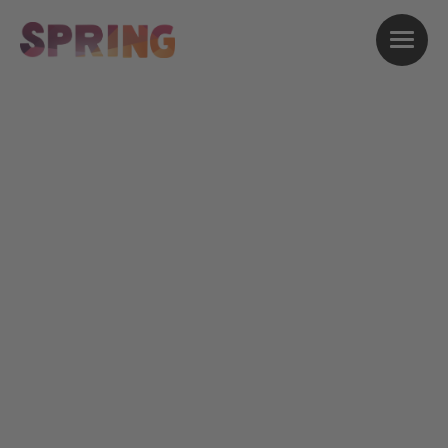
Unterstütze SPRING mit
deiner Spende
Auch ein Festival muss mit der Zeit gehen:
moderne Technik einsetzen, neue
Programmpunkte aufnehmen, innovative
Eventformate entwickeln. Daran arbeiten wir
bei SPRING kontinuierlich. Zudem wollen wir
die Preise langfristig so gestalten, dass
möglichst viele Menschen – vor allem auch
Familien mit Kindern – sich die Teilnahme
leisten können. Um all das zu finanzieren, sind
wir zusätzlich auf Spenden angewiesen. Jeder
Beitrag, ob groß oder klein, trägt dazu bei, dass
es SPRING in der Form Jahr für Jahr geben