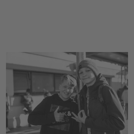
kann.
Von daher:
Wähle ein Projekt aus, dass dir am
Herzen liegt, und mache SPRING auch in
Zukunft zu einem außergewöhnlichen
Ereignis.