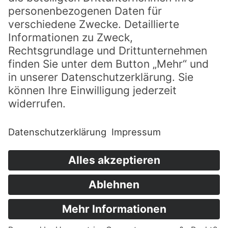
Abonniere unseren Newsletter um nichts
mehr zu verpassen.
Jetzt abonnieren
Für SPRING anmelden und mit dabei sein!
Erlebe das christliche Festival vom 29. März
-3. April 2027 in Willingen (Upland)
gemeinsam mit 3000 begeisterten
Teilnehmern.
Anmelden
Impressum
Datenschutz
© 2026 Evangelische Allianz in Deutschland e.V.