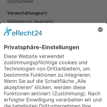
Deutschland
Veranstaltungsort
Willingen im Sauerland
Kontakt
Mitarbeit bei SPRING
FAQ
Presse
Downloads
Teilnahmebedingungen
Du möchtest immer auf dem Laufenden
bleiben?