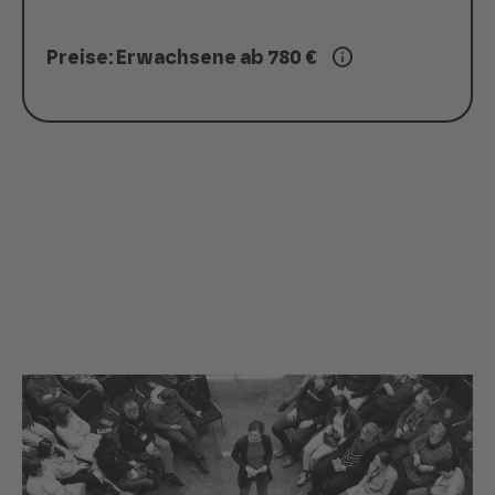
Preise: Erwachsene ab 780 €
Du benötigst keine
Übernachtung?
Infos zum SPRING-Ticket ohne Übernachtung
findest du hier: