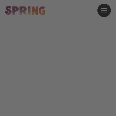
Datenschutzerklärung
Datenschutzerklärung
Evangelische Allianz in Deutschland e.V.,
Festival SPRING
Datenschutz auf einen Blick
Allgemeine Hinweise
Die folgenden Hinweise geben einen
einfachen Überblick darüber, was mit Ihren
personenbezogenen Daten passiert, wenn Sie
diese Website besuchen. Personenbezogene