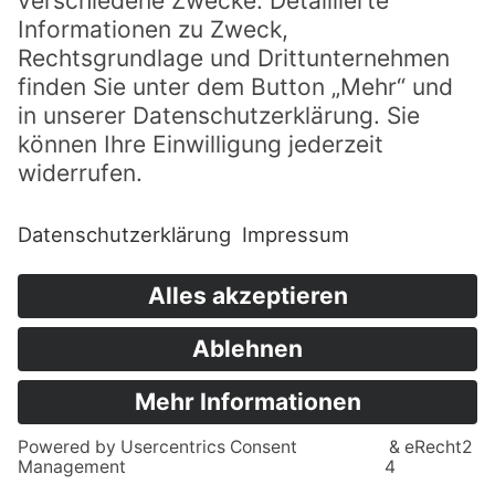
erfolgt auf Grundlage von Art. 6 Abs. 1 lit. f
DSGVO. Der Websitebetreiber hat ein
berechtigtes Interesse an einer möglichst
umfangreichen Sichtbarkeit in den Sozialen
Medien.
Die Datenübertragung in die USA wird auf die
Standardvertragsklauseln der EU-Kommission
gestützt.
Details finden Sie hier:
https://www.facebook.com/legal/EU_data_tra
nsfer_addendum
,
https://help.instagram.com/519522125107875un
d
https://de-
de.facebook.com/help/566994660333381
.
Weitere Informationen hierzu finden Sie in der
Datenschutzerklärung von Instagram:
Anmelden
https://instagram.com/about/legal/privacy/
.