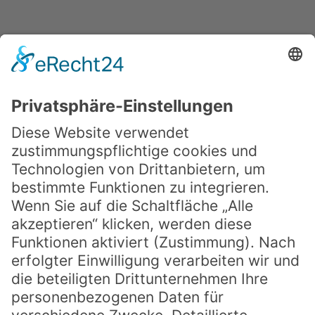
Websitebetreiber hat ein berechtigtes
Interesse an einer möglichst umfangreichen
Sichtbarkeit in den Sozialen Medien. Die
Datenübertragung in die USA wird auf die
Standardvertragsklauseln der EU-Kommission
gestützt.
Details finden Sie hier:
https://gdpr.twitter.com/en/controller-to-
controller-transfers.html
.
Instagram Link
Über einen Klick auf das Instagram-Logo
erreichen Sie unsere Facebookseite
.
Wenn Sie
diese Website besuchen, wird eine direkte
Verbindung zwischen Ihrem Browser und dem
Facebook-Server hergestellt. Facebook erhält
dadurch die Information, dass Sie mit Ihrer
IPAdresse diese Website besucht haben.
Die Speicherung und Analyse der Daten