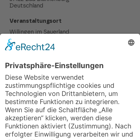
Deutschland
Veranstaltungsort
Willingen im Sauerland
Kontakt
Mitarbeit bei SPRING
FAQ
Presse
Downloads
Teilnahmebedingungen
Du möchtest immer auf dem Laufenden
bleiben?