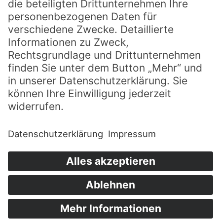
Abonniere unseren Newsletter um nichts
mehr zu verpassen.
Jetzt abonnieren
Für SPRING anmelden und mit dabei sein!
Erlebe das christliche Festival vom 29. März
-3. April 2027 in Willingen (Upland)
gemeinsam mit 3000 begeisterten
Teilnehmern.
Anmelden
Impressum
Datenschutz
© 2026 Evangelische Allianz in Deutschland e.V.